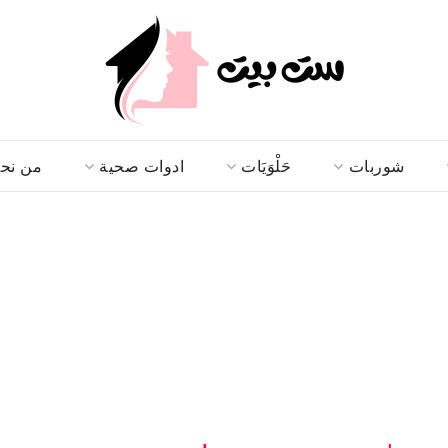
شوربات
حَلْوَيَات
ادوات صحية
من نح