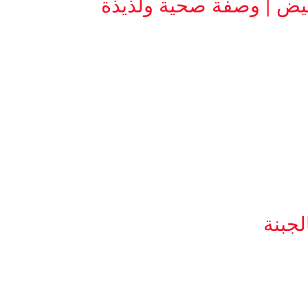
يض | وصفة صحية ولذيذة
جبنة