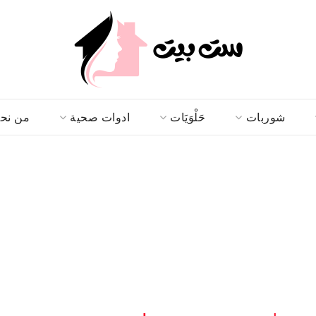
شوربات
حَلْوَيَات
ادوات صحية
من نح