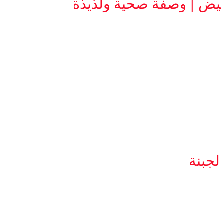
يض | وصفة صحية ولذيذة
جبنة