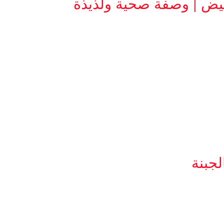
يض | وصفة صحية ولذيذة
جبنة