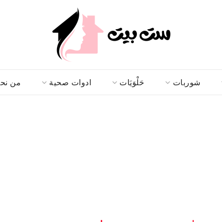
شوربات
حَلْوَيَات
ادوات صحية
من نح