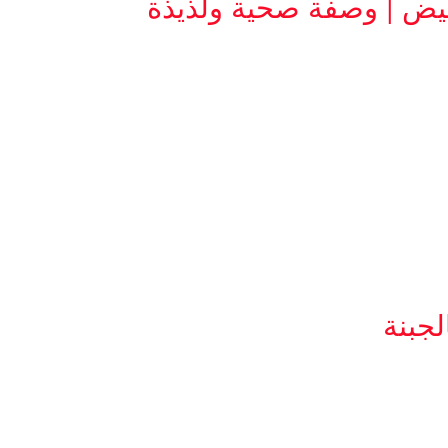
يض | وصفة صحية ولذيذة
جبنة