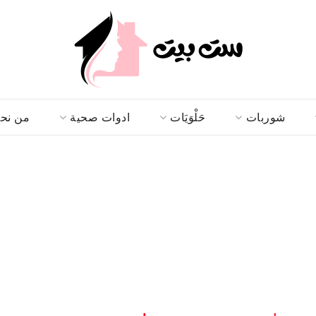
شوربات
حَلْوَيَات
ادوات صحية
من نح