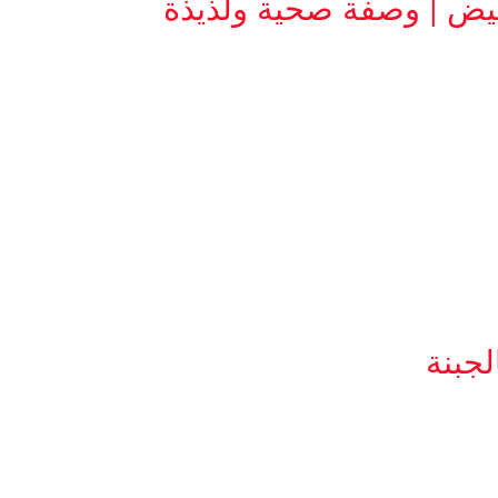
يض | وصفة صحية ولذيذة
جبنة