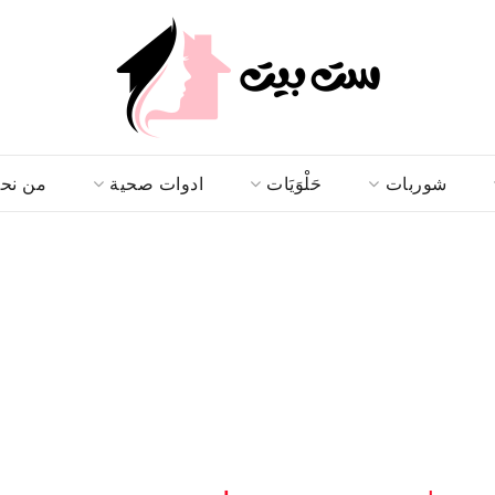
شوربات
حَلْوَيَات
ادوات صحية
من نح