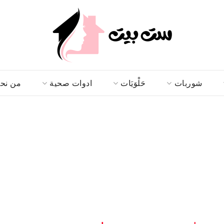
شوربات
حَلْوَيَات
ادوات صحية
من نح