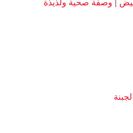
يض | وصفة صحية ولذيذة
جبنة