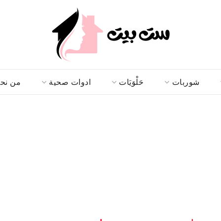
شوربات
حَلْوَيَات
ادوات صحية
من نح