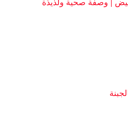
يض | وصفة صحية ولذيذة
جبنة