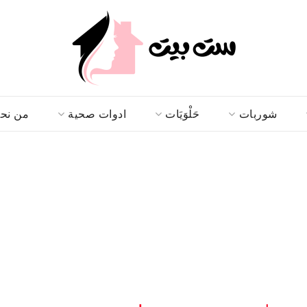
شوربات
حَلْوَيَات
ادوات صحية
من نح