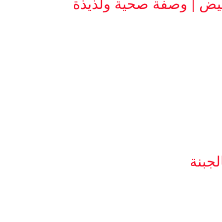
يض | وصفة صحية ولذيذة
جبنة