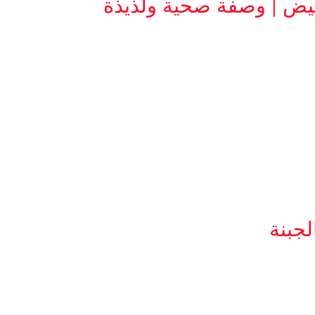
يض | وصفة صحية ولذيذة
جبنة