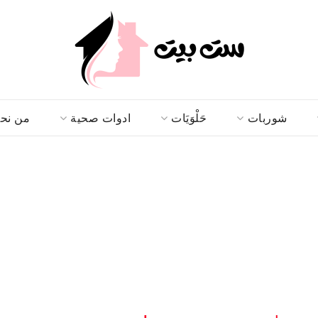
شوربات
حَلْوَيَات
ادوات صحية
من نح