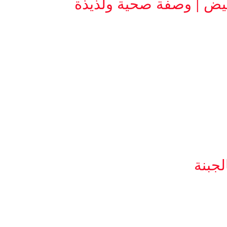
يض | وصفة صحية ولذيذة
جبنة