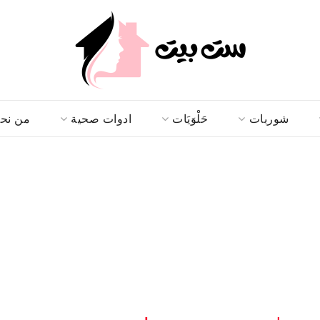
شوربات
حَلْوَيَات
ادوات صحية
من نح