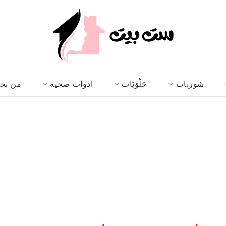
شوربات
حَلْوَيَات
ادوات صحية
من نح