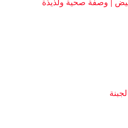
يض | وصفة صحية ولذيذة
جبنة