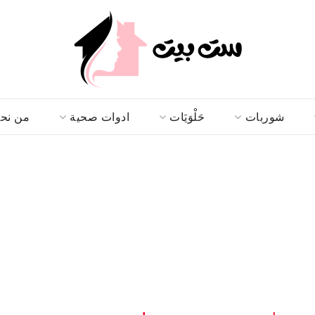
شوربات
حَلْوَيَات
ادوات صحية
من نح