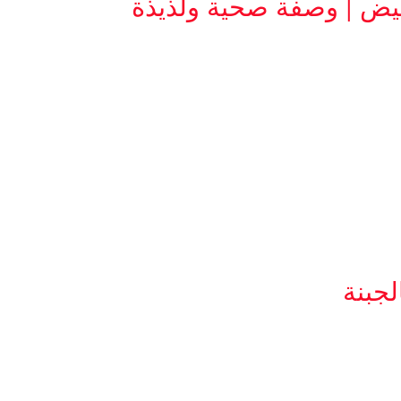
يض | وصفة صحية ولذيذة
جبنة