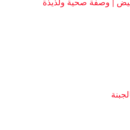
يض | وصفة صحية ولذيذة
جبنة