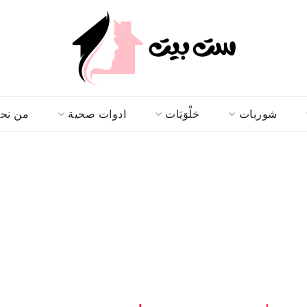
شوربات
حَلْوَيَات
ادوات صحية
من نح