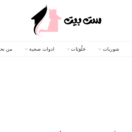
شوربات
حَلْوَيَات
ادوات صحية
من نح