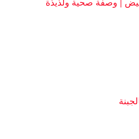
يض | وصفة صحية ولذيذة
جبنة