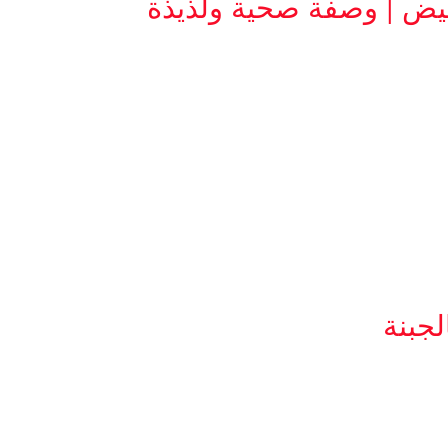
يض | وصفة صحية ولذيذة
جبنة