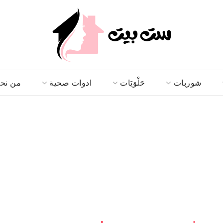
شوربات
حَلْوَيَات
ادوات صحية
من نح