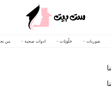
شوربات
حَلْوَيَات
ادوات صحية
من نح
ا
ا