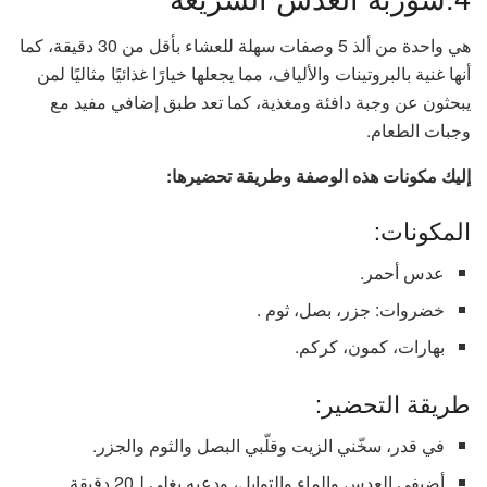
هي واحدة من ألذ 5 وصفات سهلة للعشاء بأقل من 30 دقيقة، كما
أنها غنية بالبروتينات والألياف، مما يجعلها خيارًا غذائيًا مثاليًا لمن
يبحثون عن وجبة دافئة ومغذية، كما تعد طبق إضافي مفيد مع
وجبات الطعام.
إليك مكونات هذه الوصفة وطريقة تحضيرها:
المكونات:
عدس أحمر.
خضروات: جزر، بصل، ثوم .
بهارات، كمون، كركم.
طريقة التحضير:
في قدر، سخّني الزيت وقلّبي البصل والثوم والجزر.
أضيفي العدس والماء والتوابل، ودعيه يغلي لـ20 دقيقة.