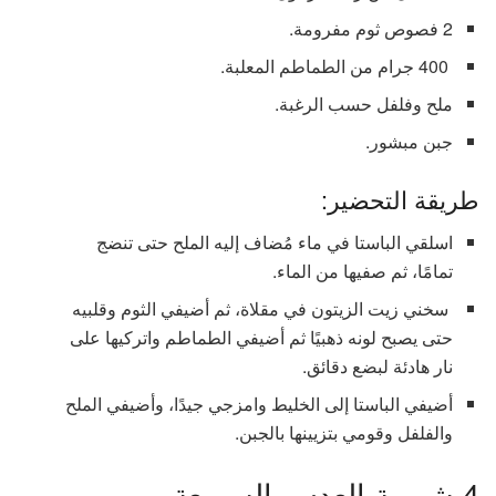
2 فصوص ثوم مفرومة.
400 جرام من الطماطم المعلبة.
ملح وفلفل حسب الرغبة.
جبن مبشور.
طريقة التحضير:
اسلقي الباستا في ماء مُضاف إليه الملح حتى تنضج
تمامًا، ثم صفيها من الماء.
سخني زيت الزيتون في مقلاة، ثم أضيفي الثوم وقلبيه
حتى يصبح لونه ذهبيًا ثم أضيفي الطماطم واتركيها على
نار هادئة لبضع دقائق.
أضيفي الباستا إلى الخليط وامزجي جيدًا، وأضيفي الملح
والفلفل وقومي بتزيينها بالجبن.
4.شوربة العدس السريعة