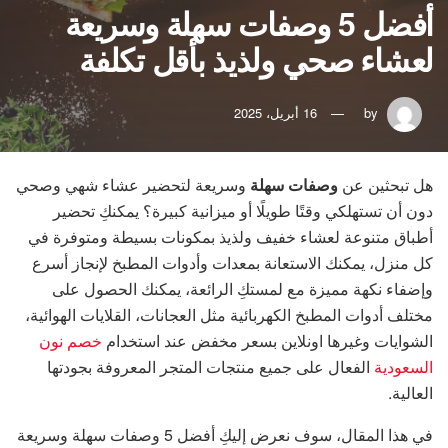
أفضل 5 وصفات سهلة وسريعة
لعشاء صحي ولذيذ بأقل تكلفة
by
16 أبريل، 2025
هل تبحثين عن
وصفات سهلة
وسريعة لتحضير عشاء شهي وصحي
دون أن تستهلكي وقتًا طويلًا أو ميزانية كبيرة؟ يمكنكِ تحضير
أطباق متنوعة لعشاء خفيف ولذيذ بمكونات بسيطة ومتوفرة في
كل منزل، يمكنك الاستعانة بمعدات وأدوات المطبخ لإنجاز أسرع
وإضفاء نكهة مميزة مع لمستكِ الرائعة، يمكنك الحصول على
مختلف أدوات المطبخ الكهربائية مثل العجانات، القلايات الهوائية،
الشوايات وغيرها اونلاين بسعر مخفض عند استخدام
خصم نون
السعودية
الفعال على جميع منتجات المتجر المعروفة بجودتها
العالية.
في هذا المقال، سوف نعرض إليكِ أفضل 5 وصفات سهلة وسريعة