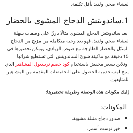
لعشاء صحي ولذيذ بأقل تكلفة.
1.ساندويتش الدجاج المشوي بالخضار
يعد ساندويتش الدجاج المشوي مثالًا بارزًا على وصفات سهلة
لعشاء صحي ولذيذ، فهو يعد وجبة متكاملة من مزيج من الدجاج
المتبّل والخضار الطازجة مع صوص الزبادي، ويمكن تحضيرها في
15 دقيقة مع ماكينة شويّ الساندويتش التي تستطيع شرائها
اونلاين بسعر مخفض باستخدام
كود خصم ترينديول المشاهير
الذي
يتيح لمستخدميه الحصول على التخفيضات المقدمة من المشاهير
للمتابعين.
إليك مكونات هذه الوصفة وطريقة تحضيرها:
المكونات:
صدور دجاج متبلة مشوية.
خبز توست أسمر.