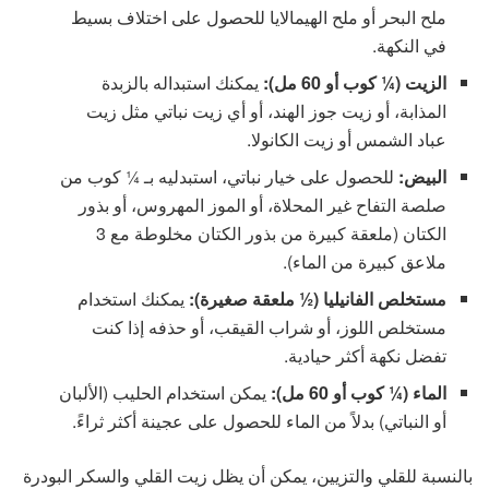
ملح البحر أو ملح الهيمالايا للحصول على اختلاف بسيط
في النكهة.
الزيت (¼ كوب أو 60 مل)
:
يمكنك استبداله بالزبدة
المذابة، أو زيت جوز الهند، أو أي زيت نباتي مثل زيت
عباد الشمس أو زيت الكانولا.
البيض
:
للحصول على خيار نباتي، استبدليه بـ ¼ كوب من
صلصة التفاح غير المحلاة، أو الموز المهروس، أو بذور
الكتان (ملعقة كبيرة من بذور الكتان مخلوطة مع 3
ملاعق كبيرة من الماء).
مستخلص الفانيليا (½ ملعقة صغيرة)
:
يمكنك استخدام
مستخلص اللوز، أو شراب القيقب، أو حذفه إذا كنت
تفضل نكهة أكثر حيادية.
الماء (¼ كوب أو 60 مل)
:
يمكن استخدام الحليب (الألبان
أو النباتي) بدلاً من الماء للحصول على عجينة أكثر ثراءً.
بالنسبة للقلي والتزيين، يمكن أن يظل زيت القلي والسكر البودرة