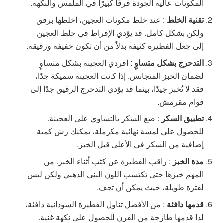
المكونات عالية الجودة فرقًا كبيرًا في الملمس والنكهة.
تقنية الخلط
: عند خلط مكونات العجين، اخلطها برفق
ولكن بشكل كامل. قد يؤدي الإفراط في خلط العجين
إلى جعل الفطيرة كثيفة بدلاً من أن تكون خفيفة ورقيقة.
التدحرج بشكل متساوٍ
: افردي العجينة بشكل متساوٍ
لضمان الخبز المتجانس. إذا كانت العجينة سميكة جدًا،
فقد لا تُخبز جيدًا، بينما قد يؤدي التدحرج الرقيق جدًا إلى
قوام مقرمش.
تطبيق السكر
: ضع السكر بالتساوي على العجينة.
للحصول على لمسة نهائية مكرملة، يمكنك رش كمية
إضافية من السكر في الأعلى قبل الخبز.
مدة الخبز
: راقب الفطيرة عن كثب أثناء الخبز. من
المهم خبزها حتى تكتسب اللون البني الذهبي ولكن ليس
لفترة طويلة، حيث يمكن أن تجف.
قدمها دافئة
: من الأفضل تناول الفطيرة السودانية دافئة،
لذا قدمها طازجة من الفرن للحصول على نكهة غنية.