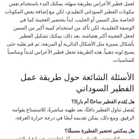
لعمل فطير الأعراس بطريقة سهلة، يمكنك البدء باستخدام نفس
مكونات الفطير السوداني التقليدي، لكن مع إضافة بعض المكونات
الخاصة مثل السمن أو الحليب. ابدأ بتحضير العجينة كما في
الوصفة التقليدية، لكن تأكد من استخدام كمية أكبر من السمن
لجعل العجينة أكثر هشاشة. بعد ذلك، يمكنك تشكيل الفطير
بأشكال مميزة مثل الأشكال الدائرية أو المربعة، ثم قم بقليه حتى
يصبح لونه ذهبياً. هذه الطريقة تجعل فطير الأعراس لذيذاً ومناسباً
للمناسبات.
الأسئلة الشائعة حول طريقة عمل
الفطير السوداني
هل يُقدم الفطير ساخنًا أم باردًا؟
يُفضل تناول الفطير دافئًا، بعد طهيه مباشرةً، للاستمتاع بقوامه
الرقيق. ومع ذلك، يمكن تقديمه أيضًا في درجة حرارة الغرفة.
هل يمكنني تحضير الفطيرة مسبقًا؟
نعم، يمكنك تحضير الفطيرة مسبقًا وإعادة تسخينها قبل التقديم.