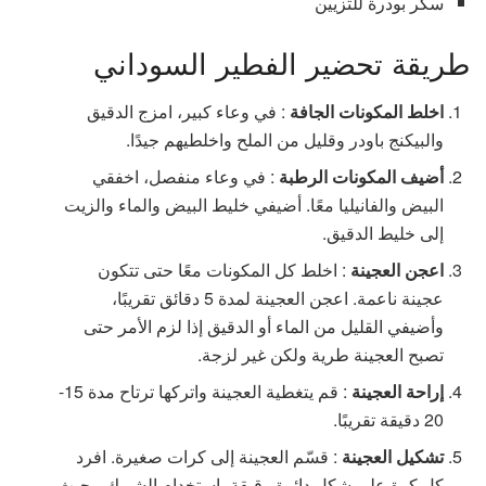
سكر بودرة للتزيين
طريقة تحضير الفطير السوداني
اخلط المكونات الجافة
: في وعاء كبير، امزج الدقيق
والبيكنج باودر وقليل من الملح واخلطيهم جيدًا.
أضيف المكونات الرطبة
: في وعاء منفصل، اخفقي
البيض والفانيليا معًا. أضيفي خليط البيض والماء والزيت
إلى خليط الدقيق.
اعجن العجينة
: اخلط كل المكونات معًا حتى تتكون
عجينة ناعمة. اعجن العجينة لمدة 5 دقائق تقريبًا،
وأضيفي القليل من الماء أو الدقيق إذا لزم الأمر حتى
تصبح العجينة طرية ولكن غير لزجة.
إراحة العجينة
: قم يتغطية العجينة واتركها ترتاح مدة 15-
20 دقيقة تقريبًا.
تشكيل العجينة
: قسّم العجينة إلى كرات صغيرة. افرد
كل كرة على شكل دائرة رقيقة باستخدام الشوبك، بحيث