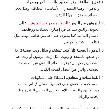
تعزيز الطاقة
:
يوفر الدقيق والزيت الكربوهيدرات
والدهون، وهما المصدران الأساسيان للطاقة. وهذا يجعل
الفطائر مصدرًا سريعًا للوقود.
البروتين من البيض:
البيض مصدر جيد للبروتين
عالي
الجودة، والذي يساعد في إصلاح العضلات ووظائف
الجسم العامة. كما يحتوي على عناصر غذائية مهمة مثل
فيتامين ب12 والكولين.
الدهون الصحية (إذا كنت تستخدم بدائل زيت صحية)
:
إذا
تم صنعها باستخدام زيوت مثل زيت الزيتون أو زيت عباد
الشمس، يمكن أن توفر الفطائر الدهون غير المشبعة
الصحية، والتي هي أفضل لصحة القلب.
الفيتامينات والمعادن
:
اعتمادًا على المكونات
المستخدمة، تحتوي على فيتامينات مثل فيتامينات ب
من الدقيق والبيض، بالإضافة إلى المعادن النادرة مثل
الحديد والزنك.
ومع ذلك، يجب أن نضع في الاعتبار أنه بسبب القلي، يمكن أن