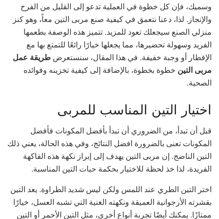
وسميك، فإن كل خطوة في العملية تدعو إلى القليل من الفرح
والإنجاز. لذا، دعنا نتعمق في كيفية صنع مربى التين معاً، وهو كنز
منزلي الصنع سيجعلك تعود للمزيد. تتميز هذه الوصفة بطعمها
الفريد وسهولة تحضيرها، مما يجعلها خيارًا رائعًا للتمتع بها مع
الإفطار أو وجبة خفيفة. في هذا المقال، سنستعرض
طريقة عمل
مربى التين
خطوة بخطوة، بالإضافة إلى كيفية تخزينه وفوائده
الصحية.
اختيار التين المناسب للمربى
قبل أن تبدأ، من الضروري أن تبدأ بأفضل المكونات فأفضل
المكونات تعنى بالضرورة افضل النتائج، وفي هذه الحالة، يعني ذلك
التين الناضج. إن مربى التين يهدف إلى إبراز نكهة هذه الفاكهة
الفريدة، لذا خذ لحظة للاختيار بحكمة حبات التين المناسبة.
اختر التين الطري عند اللمس ولكن ليس شديد الطراوة. يعد التين
بقشرته الأرجوانية العميقة ونكهته الغنية التي تشبه العسل، خيارًا
ممتازًا. يمكنك أيضًا تجرِبة أنواع أخرى، مثل التين الأحمر أو التين