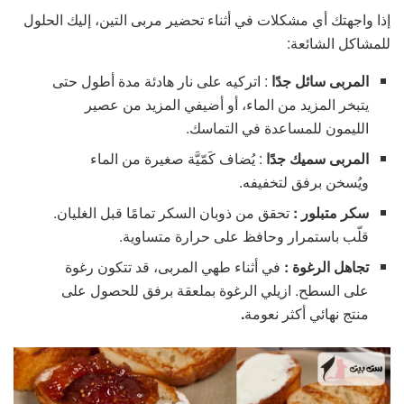
إذا واجهتك أي مشكلات في أثناء تحضير مربى التين، إليك الحلول
للمشاكل الشائعة:
المربى سائل جدًا
: اتركيه على نار هادئة مدة أطول حتى
يتبخر المزيد من الماء، أو أضيفي المزيد من عصير
الليمون للمساعدة في التماسك.
المربى سميك جدًا
: يُضاف كَمّيَّة صغيرة من الماء
ويُسخن برفق لتخفيفه.
سكر متبلور
:
تحقق من ذوبان السكر تمامًا قبل الغليان.
قلّب باستمرار وحافظ على حرارة متساوية.
تجاهل الرغوة
:
في أثناء طهي المربى، قد تتكون رغوة
على السطح. ازيلي الرغوة بملعقة برفق للحصول على
منتج نهائي أكثر نعومة
.