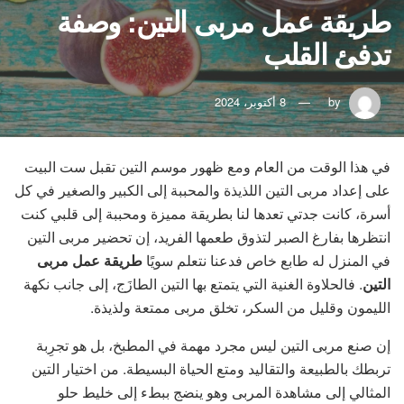
طريقة عمل مربى التين: وصفة
تدفئ القلب
by
8 أكتوبر، 2024
في هذا الوقت من العام ومع ظهور موسم التين تقبل ست البيت
على إعداد مربى التين اللذيذة والمحببة إلى الكبير والصغير في كل
أسرة، كانت جدتي تعدها لنا بطريقة مميزة ومحببة إلى قلبي كنت
انتظرها بفارغ الصبر لتذوق طعمها الفريد، إن تحضير مربى التين
في المنزل له طابع خاص فدعنا نتعلم سويًا
طريقة عمل مربى
التين
. فالحلاوة الغنية التي يتمتع بها التين الطازَج، إلى جانب نكهة
الليمون وقليل من السكر، تخلق مربى ممتعة ولذيذة.
إن صنع مربى التين ليس مجرد مهمة في المطبخ، بل هو تجرِبة
تربطك بالطبيعة والتقاليد ومتع الحياة البسيطة. من اختيار التين
المثالي إلى مشاهدة المربى وهو ينضج ببطء إلى خليط حلو