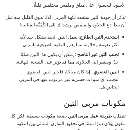
الأسود، للحصول على مذاق وملمس مختلفين قليلًا.
تذكر أن جودة التين ستحدد نكهة المربى. لذا، تذوق القليل منه قبل
أن تبدأ. دع الحلاوة والملمس يرشدانك إلى الكَمّيَّة المثالية!
استخدم التين الطازج
: يعمل التين الجيد بشكل جيد لأنه
أكثر نعومة وحلاوة، مما يعزز النكهة الطبيعية للمربى.
تجنب التين غير الناضج
: يمكن أن يكون هذا التين صلبًا
جدًا ويفتقر إلى الحلاوة، مما قد يؤثر على النتيجة النهائية.
التين العضوي
: إذا كان متاحًا، فاختر التين العضوي
لتجنب أي مبيدات حشرية غير مرغوب فيها في المربى
الخاص بك.
مكونات مربى التين
تتطلب
طريقة عمل مربى التين
بضعة مكونات بسيطة، لكن كل
مكون يؤدّي دورًا مهمًا في تحقيق التوازن المثالي بين النكهة