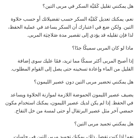
هل يمكنني تقليل كَمّيَّة السكر في مربى التين؟
نعم، يمكنك تعديل كَمّيَّة السكر حسب تفضيلاتك أو حسب حلاوة
التين. ولكن ضع في اعتبارك أن السكر يساعد في عملية الحفظ،
لذا فإن تقليله قد يؤدي إلى تقصير مدة صَلاحِيَة المربى.
ماذا لو كان المربى سميكًا جدًا؟
إذا أصبح المربى أكثر سمكًا مما تريد، فمًا عليك سوى إضافة
القليل من الماء وإعادة تسخينه حتى يصل إلى القوام المطلوب.
هل يمكنني تحضير مربى التين دون عصير الليمون؟
يضيف عصير الليمون الحموضة اللازمة لموازنة الحلاوة ويساعد
في الحفظ. إذا لم يكن لديك عصير الليمون، يمكنك استخدام مكون
حمضي آخر مثل عصير البرتقال أو حتى لمسة من خل التفاح.
هل يمكنني تجميد مربى التين؟
نعم! إذا كنت تفضل ذلك، يمكنك تجميد مربى التين في حاويات