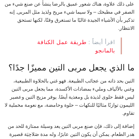
على ذلك علاوة، هناك شعور عميق بالرضا ينشأ عن صنع شيء من
الصفر في مطبخك – ولا سيما شيء مريح ولذيذ مثل المربى. إنه
تذكير بأن الأشياء الجيدة غالبًا ما تستغرق وقتًا، لكنها تستحق
الانتظار.
اقرأ أيضاً :
طريقة عمل الكنافة
بالمانجو
ما الذي يجعل مربى التين مميزًا جدًا؟
التين بحد ذاته من عجائب الطبيعة. فهو غني بالحلاوة الطبيعية،
وغني بالألياف ومليء بمضادات الأكسدة، مما يجعل مربى التين
ليس فقط حلوى لذيذة بل ومغذية أيضًا. يوفر مزيج التين وعصير
الليمون توازنًا مثاليًا للنكهات – حلوة وحامضة، مع نعومة مخملية لا
تقاوم.
إضافة إلى ذلك، فإن صنع مربى التين يعد وسيلة ممتازة للحد من
هدر الطعام. يمكن أن يكون التين عابرًا، وله مدة صَلاحِيَة قصيرة