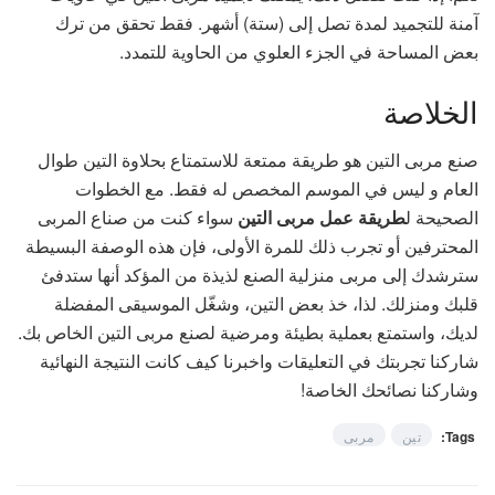
آمنة للتجميد لمدة تصل إلى (ستة) أشهر. فقط تحقق من ترك
بعض المساحة في الجزء العلوي من الحاوية للتمدد.
الخلاصة
صنع مربى التين هو طريقة ممتعة للاستمتاع بحلاوة التين طوال
العام و ليس في الموسم المخصص له فقط. مع الخطوات
الصحيحة ل
طريقة عمل مربى التين
سواء كنت من صناع المربى
المحترفين أو تجرب ذلك للمرة الأولى، فإن هذه الوصفة البسيطة
سترشدك إلى مربى منزلية الصنع لذيذة من المؤكد أنها ستدفئ
قلبك ومنزلك. لذا، خذ بعض التين، وشغّل الموسيقى المفضلة
لديك، واستمتع بعملية بطيئة ومرضية لصنع مربى التين الخاص بك.
شاركنا تجربتك في التعليقات واخبرنا كيف كانت النتيجة النهائية
وشاركنا نصائحك الخاصة!
Tags:
تين
مربى