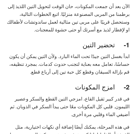
الآن بعد أن جمعت المكونات، حان الوقت لتحويل التين اللذيذ إلى
برطمنا من المربى المصنوعة منزليًا. اتبع الخطوات التالية،
وستحصل قريبًا على مربى تين مثالية لعمل ساندوتشات لأطفالك
او لإفطار لذيذ مع أسرتك أو حتى حشوة للمعجنات.
تحضير التين
1-
ابدأ بغسل التين جيدًا تحت الماء البارد. ولأن التين يمكن أن يكون
حساسًا، تعامل معه بعناية لتجنب حدوث كدمات. بمجرد تنظيفه،
قم بإزالة السيقان وقطع كل حبة تين إلى أرباع قطع.
امزج المكونات
2-
في قدر كبير ثقيل القاع، امزجي التين القطع والسكر وعصير
الليمون. قلبي كل المكونات معًا حتى يبدأ السكر في الذوبان. ثم
أضيفي الماء وقلبي مرة أخرى.
في هذه المرحلة، يمكنك أيضًا إضافة أي نكهات اختيارية، مثل