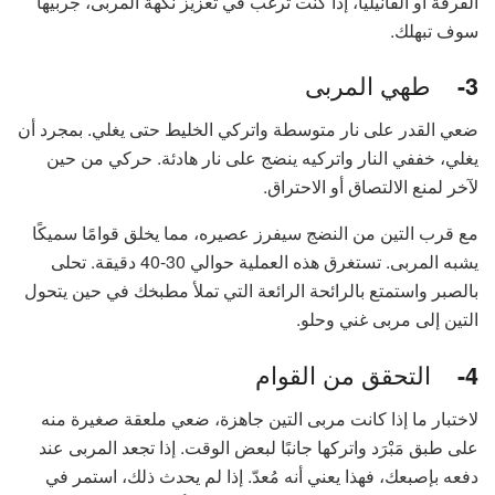
القرفة أو الفانيليا، إذا كنت ترغب في تعزيز نكهة المربى، جربيها
سوف تبهلك.
طهي المربى
3-
ضعي القدر على نار متوسطة واتركي الخليط حتى يغلي. بمجرد أن
يغلي، خففي النار واتركيه ينضج على نار هادئة. حركي من حين
لآخر لمنع الالتصاق أو الاحتراق.
مع قرب التين من النضج سيفرز عصيره، مما يخلق قوامًا سميكًا
يشبه المربى. تستغرق هذه العملية حوالي 30-40 دقيقة. تحلى
بالصبر واستمتع بالرائحة الرائعة التي تملأ مطبخك في حين يتحول
التين إلى مربى غني وحلو.
التحقق من القوام
4-
لاختبار ما إذا كانت مربى التين جاهزة، ضعي ملعقة صغيرة منه
على طبق مَبْرَد واتركها جانبًا لبعض الوقت. إذا تجعد المربى عند
دفعه بإصبعك، فهذا يعني أنه مُعدّ. إذا لم يحدث ذلك، استمر في