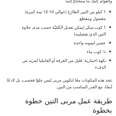
والقوام. إليك ما ستحتاج إليه:
1 كيلو من التين الطازَج (حوالي 10-12 تينة كبيرة)
مغسول ومقطع
1 كوب سكر (يمكن تعديل الكَمّيَّة حسب مدى حلاوة
التين الذي تفضلينه)
عصير ليمونه واحدة
½ كوب ماء
نكهة اختيارية: قليل من القرفة أو الفانيليا لمزيد من
الدفء
تتحد هذه المكونات معًا لتكوين مربى ليس حلوًا فحسب، بل لاذعًا
أيضًا، مع القدر المناسب من التين.
طريقة عمل مربى التين خطوة
بخطوة